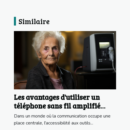
Similaire
Les avantages d'utiliser un
téléphone sans fil amplifié
pour les seniors et les
Dans un monde où la communication occupe une
personnes malentendantes
place centrale, l'accessibilité aux outils...